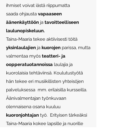
ihmiset voivat iästä riippumatta
saada ohjausta
vapaaseen
äänenkäyttöön
ja
tavoitteelliseen
laulunopiskeluun.
Taina-Maaria tekee aktiivisesti töitä
yksinlaulajien
ja
kuorojen
parissa, mutta
valmentaa myös
teatteri- ja
oopperatuotannoissa
laulajia ja
kuorolaisia tehtäviinsä. Koulutustyötä
hän tekee eri musiikillisten yhteisöjen
palveluksessa mm. erilaisilla kursseilla.
Äänivalmentajan työnkuvaan
olennaisena osana kuuluu
kuoronjohtajan
työ. Erityisen tärkeäksi
Taina-Maaria kokee lapsille ja nuorille
suunnatun laulu- ja kuorotyön.