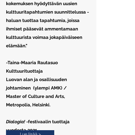
kokemuksen hyödyttävän uusien
kulttuuritapahtumien suunnittelussa -
haluan tuottaa tapahtumia, joissa
ihmiset pääsevät ammentamaan
kulttuurista voimaa jokapäiväiseen
elämään."
-Taina-Maaria Rautasuo
Kulttuurituottaja
Luovan alan ja osallisuuden
johtaminen (ylempi AMK) /
Master of Culture and Arts,
Metropolia, Helsinki.
Dialogia!
-festivaalin tuottaja
vuodesta 2021.
Lue lisää >