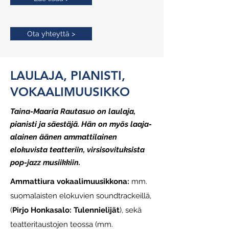
Ota yhteyttä >
LAULAJA, PIANISTI,
VOKAALIMUUSIKKO
Taina-Maaria Rautasuo on laulaja,
pianisti ja säestäjä. Hän on myös laaja-
alainen äänen ammattilainen
elokuvista teatteriin, virsisovituksista
pop-jazz musiikkiin.
Ammattiura vokaalimuusikkona:
mm.
suomalaisten elokuvien soundtrackeillä,
(
Pirjo Honkasalo: Tulennielijät
), sekä
teatteritaustojen teossa (mm.