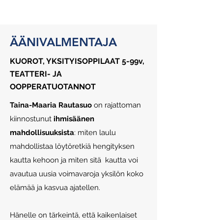
ÄÄNIVALMENTAJA
KUOROT, YKSITYISOPPILAAT 5-99v,
TEATTERI- JA
OOPPERATUOTANNOT
Taina-Maaria Rautasuo
on rajattoman
kiinnostunut
ihmisäänen
mahdollisuuksista
: miten laulu
mahdollistaa löytöretkiä hengityksen
kautta kehoon ja miten sitä kautta voi
avautua uusia voimavaroja yksilön koko
elämää ja kasvua ajatellen.
Hänelle on tärkeintä, että kaikenlaiset