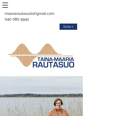
maariarautasuo(at)gmail.com
040 080 4942
Soita >