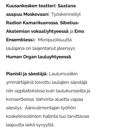
Kuusankosken teatteri: Saatana
saapuu Moskovaan
). Työskennellyt
Radion Kamarikuorossa
,
Sibelius-
Akatemian vokaaliyhtyeessä
ja
Emo
Ensembless
ä. Monipuolisuutta
laulajana on laajentanut jäsenyys
Human Organ lauluyhtyeessä
.
Pianisti ja säestäjä:
Laulumusiikin
ymmärtäjänä toivottu laulajien säestäjä
niin oppilaitoksissa kuin laulukursseilla ja
konsertteissa. Vahvinta aluetta vapaa
säestys. Äänivalmentajan työhön
kosketinsoitinten hallinta tuo tarvittavaa
laajuutta sekä syvyyttä.