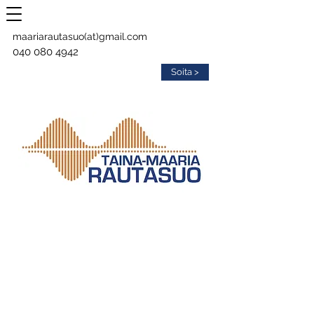
maariarautasuo(at)gmail.com
040 080 4942
Soita >