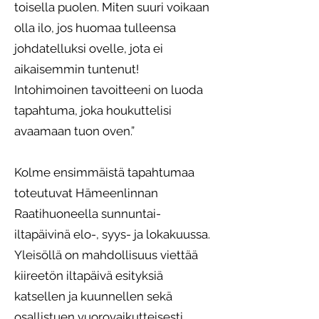
toisella puolen. Miten suuri voikaan
olla ilo, jos huomaa tulleensa
johdatelluksi ovelle, jota ei
aikaisemmin tuntenut!
Intohimoinen tavoitteeni on luoda
tapahtuma, joka houkuttelisi
avaamaan tuon oven.”
Kolme ensimmäistä tapahtumaa
toteutuvat Hämeenlinnan
Raatihuoneella sunnuntai-
iltapäivinä elo-, syys- ja lokakuussa.
Yleisöllä on mahdollisuus viettää
kiireetön iltapäivä esityksiä
katsellen ja kuunnellen sekä
osallistuen vuorovaikutteisesti