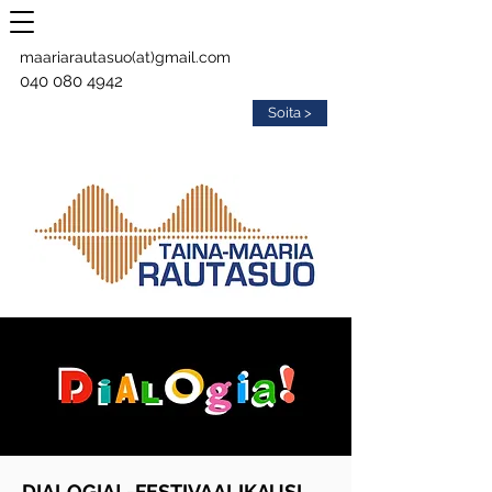
maariarautasuo(at)gmail.com
040 080 4942
Soita >
DIALOGIA! -FESTIVAALIKAUSI